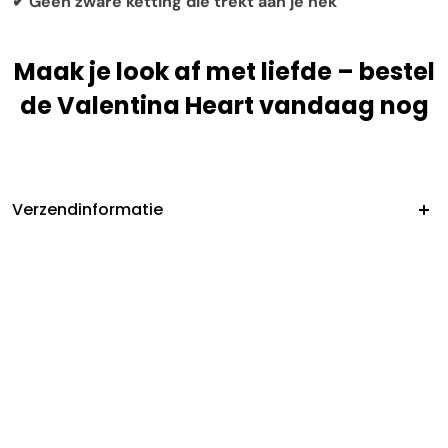
✔ Geen zware ketting die trekt aan je nek
Maak je look af met liefde – bestel
de Valentina Heart vandaag nog
Verzendinformatie
Wanneer kan ik mijn bestelling verwachten?
Na het plaatsen van je bestelling duurt de verwerking
hiervan gemiddeld
2–4 werkdagen
(maandag t/m
vrijdag, uitgezonderd feestdagen). Vervolgens bedraagt
de levertijd
4–11 werkdagen
na verzending.
Herkomst van onze producten