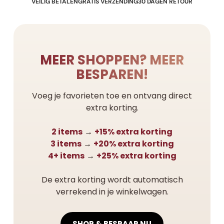
VEILIG BETALEN
GRATIS VERZENDING
30 DAGEN RETOUR
MEER SHOPPEN? MEER
BESPAREN!
Voeg je favorieten toe en ontvang direct
extra korting.
2 items
→
+15% extra korting
3 items
→
+20% extra korting
4+ items
→
+25% extra korting
De extra korting wordt automatisch
verrekend in je winkelwagen.
SHOP & BESPAAR NU