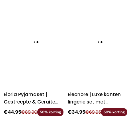
Eloria Pyjamaset |
Eleonore | Luxe kanten
Gestreepte & Geruite
lingerie set met
Nachtset met Blouse
transparante
€44,95
€34,95
€89,90
€69,95
50% korting
50% korting
bloemenkant