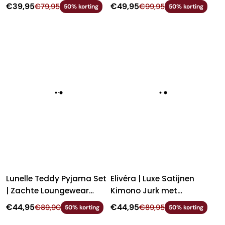
Overhemd & Lange Broek
Badjas
€39,95
€49,95
€79,95
€99,95
50% korting
50% korting
Lunelle Teddy Pyjama Set
Elivéra | Luxe Satijnen
| Zachte Loungewear
Kimono Jurk met
voor Dames
Bloemenprint &
€44,95
€44,95
€89,90
€89,95
50% korting
50% korting
Strikceintuur