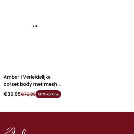
Γ
Amber | Verleidelijke
corset body met mesh &
jarretelbanden
€39,95
€79,95
50% korting