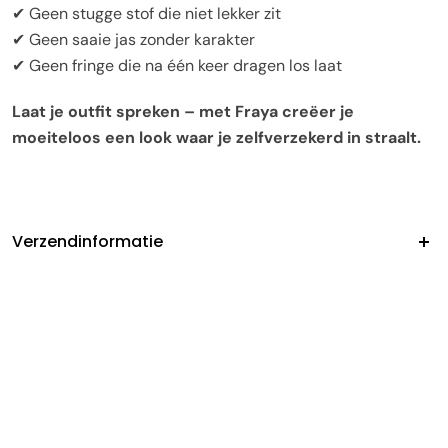
✔ Geen stugge stof die niet lekker zit
✔ Geen saaie jas zonder karakter
✔ Geen fringe die na één keer dragen los laat
Laat je outfit spreken – met Fraya creëer je
moeiteloos een look waar je zelfverzekerd in straalt.
Verzendinformatie
Wanneer kan ik mijn bestelling verwachten?
Na het plaatsen van je bestelling duurt de verwerking
hiervan gemiddeld
2–4 werkdagen
(maandag t/m
vrijdag, uitgezonderd feestdagen). Vervolgens bedraagt
de levertijd
4–11 werkdagen
na verzending.