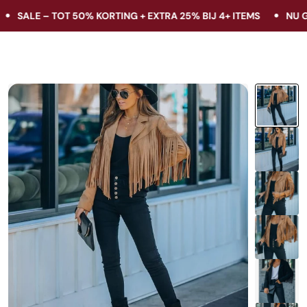
LE – TOT 50% KORTING + EXTRA 25% BIJ 4+ ITEMS
NU GRATIS
aar de inhoud